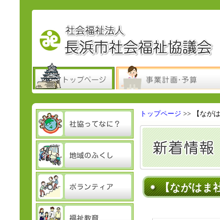
トップページ
>>
【なが
【ながはま