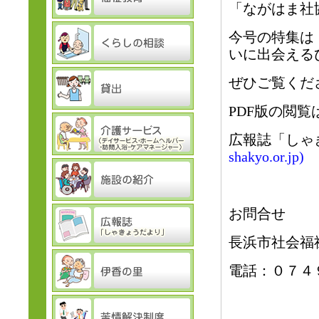
「ながはま社
今号の特集は
いに出会える
ぜひご覧くだ
PDF版の閲
広報誌「しゃ
shakyo.or.jp)
お問合せ
長浜市社会福
電話：０７４